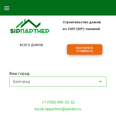
Строительство домов
ПРОЕКТЫ
из СИП (SIP)-панелей
ОБЪЕКТЫ
ЦЕНЫ
ВСЕГО ДОМОВ
РАССЧИТАТЬ 
2
1
7
СТОИМОСТЬ
О КОМПАНИИ
ДОМА
ИПОТЕКА НА СТРОИТЕЛЬСТВО
Ваш город:
О ТЕХНОЛОГИИ
ФРАНШИЗА
КОНТАКТЫ
+7 (930) 090-55-52
kursk.sippartner@yandex.ru